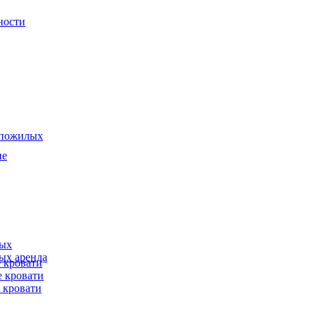
ности
 пожилых
ие
ных
ых аренда
 кровати
 кровати
 кровати