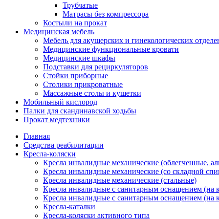
Трубчатые
Матрасы без компрессора
Костыли на прокат
Медицинская мебель
Мебель для акушерских и гинекологических отдел
Медицинские функциональные кровати
Медицинские шкафы
Подставки для рециркуляторов
Стойки приборные
Столики прикроватные
Массажные столы и кушетки
Мобильный кислород
Палки для скандинавской ходьбы
Прокат медтехники
Главная
Средства реабилитации
Кресла-коляски
Кресла инвалидные механические (облегченные, а
Кресла инвалидные механические (со складной спи
Кресла инвалидные механические (стальные)
Кресла инвалидные с санитарным оснащением (на к
Кресла инвалидные с санитарным оснащением (на к
Кресла-каталки
Кресла-коляски активного типа