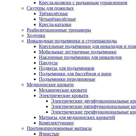
Кресла-коляски с рычажным управлением
Скутеры для пожилых
Трёхколёсные
Четырёхколёсные
Кресла-каталки
Реабилитационные тренажеры
Ходунки
Инвалидные подъемники и ступенькоходы
Кресельные подъёмники для инвалидов и по
Мобильные лестничные подъемники
Наклонные подъёмники для инвалидов
Пандусы
Подвесы для подъемников
Подъемники для бассейнов и ванн
Подъемники передвижные
Медицинские кровати
Механические кровати
Электрические кровати
Электрические двухфункциональные кр
Электрические пятифункциональные кр
Электрические трехфункциональные кр
Матрасы для медицинских кроватей
Комплектующие
Противопролежневые матрасы
Ячеистые