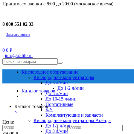
Принимаем звонки с 8:00 до 20:00 (московское время)
8 800 551 02 33
Заказать звонок
0
0
Р
info@o2life.ru
Кислородное оборудование
Кислородные концентраторы
До 3 л/мин
До 1-2 л/мин
Каталог товаров
До 5 л/мин
До 10-15 л/мин
Портативные
Каталог товаров
Б/У
×
Комплектующие и запчасти
Кислородные концентраторы Аренда
Цена:
До 1-2 л/мин
—
До 3 л/мин
35000
Р