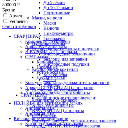
До 5 л/мин
800000
Р
До 10-15 л/мин
Бренд:
Портативные
Армед
Маски, канюли
Vermeiren
Маски
Очистить фильтр
Канюли
Пикфлоуметры
CPAP | BIPAP
Тренажеры
Комплекты со скидкой
Пульсоксиметры
Auto CPAP-аппараты
Кислородные баллоны и подушки
BIPAP(БИПАП)-аппараты
Кислородные баллончики
CPAP-маски
Баллоны для заправки
Канюльные
Кислородные подушки
Назальные
Кислородные коктейли
Рото-носовые
Коктейлеры
Детские маски
Смеси
Контуры, фильтры, увлажнители, запчасти
Наборы
Аренда CPAP(СИПАП)-аппаратов
Кислородные барокамеры
Аппараты для удаления мокроты
CPAP | BIPAP
Медицинские откашливатели
Комплекты со скидкой
НВЛ | ИВЛ для вентиляции легких
Auto CPAP-аппараты
Аппараты ИВЛ
BIPAP(БИПАП)-аппараты
Аппараты НВЛ
CPAP-маски
Кислородное оборудование
Контуры, фильтры, увлажнители, запчасти
Кислородные концентраторы
Аренда CPAP(СИПАП)-аппаратов