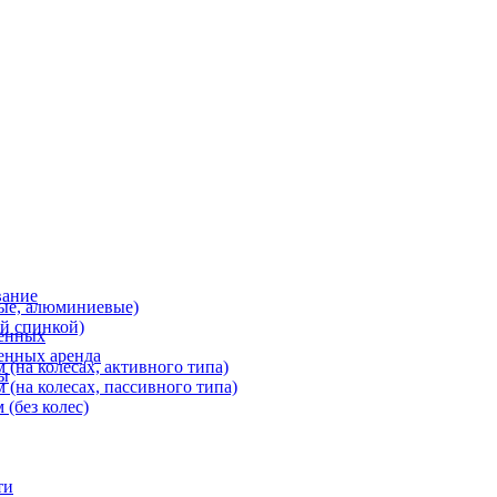
вание
ные, алюминиевые)
й спинкой)
денных
енных аренда
(на колесах, активного типа)
ы
(на колесах, пассивного типа)
(без колес)
ти