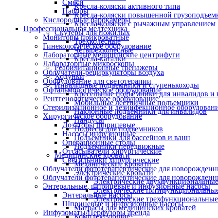
Смеси
Кресла-коляски активного типа
Наборы
Кресла-коляски повышенной грузоподъем
Кислородные барокамеры
Кресла-коляски с рычажным управлением
Профессиональная медтехника
Скутеры для пожилых
Мониторы прикроватные
Трёхколёсные
Гинекологическое оборудование
Четырёхколёсные
Лабораторные медицинские центрифуги
Кресла-каталки
Лабораторные микроскопы
Реабилитационные тренажеры
Облучатели-рециркуляторы воздуха
Ходунки
Оборудование для светотерапии
Инвалидные подъемники и ступенькоходы
Офтальмологическое оборудование
Кресельные подъёмники для инвалидов и
Рентгенологическое оборудование
Мобильные лестничные подъемники
Стерилизационное и дезинфекционное оборудован
Наклонные подъёмники для инвалидов
Хирургическое оборудование
Пандусы
Дозаторы шприцевые
Подвесы для подъемников
Насосы инфузионные
Подъемники для бассейнов и ванн
Операционные столы
Подъемники передвижные
Отсасыватели хирургические
Медицинские кровати
Светильники хирургические
Механические кровати
Облучатели фототерапевтические для новорожден
Электрические кровати
Облучатели фототерапевтические для новорожденн
Электрические двухфункциональные
Энтеральные, шприцевые и инфузионные насосы
Электрические пятифункциональные
Энтеральные насосы
Электрические трехфункциональные
Шприцевые и инфузионные насосы
Матрасы для медицинских кроватей
Инфузоматы/Перфузоры аренда
Комплектующие