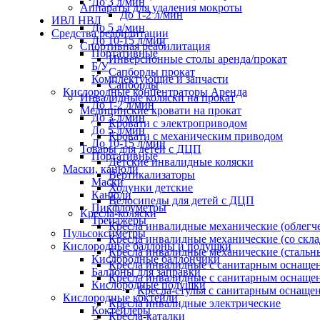
До 3 л/мин
Аппараты для удаления мокроты
До 1-2 л/мин
ИВЛ НВЛ
До 5 л/мин
Средства реабилитации
До 10-15 л/мин
Спортивная реабилитация
Портативные
Инверсионные столы аренда/прокат
Б/У
Сапборды прокат
Комплектующие и запчасти
Сапборды
Кислородные концентраторы Аренда
Инвалидные коляски на прокат
До 1-2 л/мин
Медицинские кровати на прокат
До 3 л/мин
Кровати с электроприводом
До 5 л/мин
Кровати с механическим приводом
До 10-15 л/мин
Товары для детей с ДЦП
Портативные
Детские инвалидные коляски
Маски, канюли
Вертикализаторы
Маски
Ходунки детские
Канюли
Велосипеды для детей с ДЦП
Пикфлоуметры
Кресла-коляски
Тренажеры
Кресла инвалидные механические (облег
Пульсоксиметры
Кресла инвалидные механические (со скл
Кислородные баллоны и подушки
Кресла инвалидные механические (стальн
Кислородные баллончики
Кресла инвалидные с санитарным оснащени
Баллоны для заправки
Кресла инвалидные с санитарным оснащени
Кислородные подушки
Кресла-стулья с санитарным оснащен
Кислородные коктейли
Кресла инвалидные электрические
Коктейлеры
Кресла-каталки