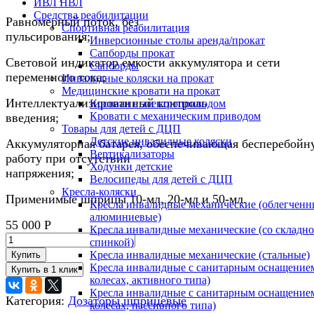
ИВЛ НВЛ
Средства реабилитации
Равномерный поток, без
Спортивная реабилитация
пульсирования
Инверсионные столы аренда/прокат
Сапборды прокат
Световой индикатор емкости аккумулятора и сети
Сапборды
переменного тока;
Инвалидные коляски на прокат
Медицинские кровати на прокат
Интеллектуализированный контроль
Кровати с электроприводом
Кровати с механическим приводом
введения;
Товары для детей с ДЦП
Детские инвалидные коляски
Аккумуляторная батарея, обеспечивающая бесперебойн
Вертикализаторы
работу при отсутствии
Ходунки детские
напряжени
Велосипеды для детей с ДЦП
Кресла-коляски
Применимые шприцы 10-мл, 20-мл и 50-мл.
Кресла инвалидные механические (облегченн
алюминиевые)
55 000
Р
Кресла инвалидные механические (со складн
спинкой)
Кресла инвалидные механические (стальные)
Купить
Кресла инвалидные с санитарным оснащением
колесах, активного типа)
Кресла инвалидные с санитарным оснащением
Категория:
Дозаторы шприцевые
колесах, пассивного типа)