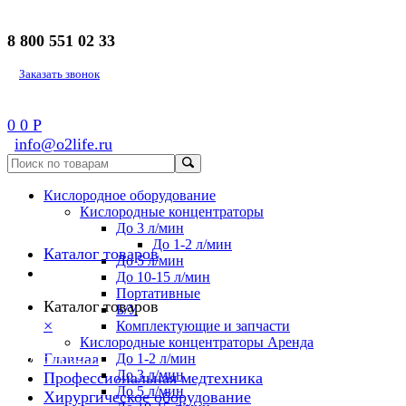
8 800 551 02 33
Заказать звонок
0
0
Р
info@o2life.ru
Кислородное оборудование
Кислородные концентраторы
До 3 л/мин
До 1-2 л/мин
Каталог товаров
До 5 л/мин
До 10-15 л/мин
Портативные
Каталог товаров
Б/У
×
Комплектующие и запчасти
Кислородные концентраторы Аренда
8 800 551 02 33
Главная
До 1-2 л/мин
До 3 л/мин
Профессиональная медтехника
До 5 л/мин
Хирургическое оборудование