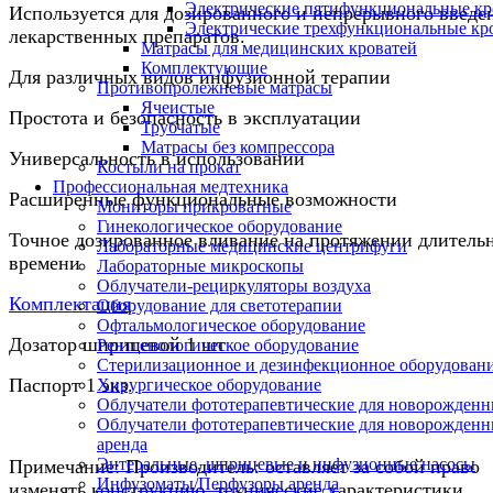
Электрические пятифункциональные кр
Используется для дозированного и непрерывного введе
Электрические трехфункциональные кр
лекарственных препаратов.
Матрасы для медицинских кроватей
Комплектующие
Для различных видов инфузионной терапии
Противопролежневые матрасы
Ячеистые
Простота и безопасность в эксплуатации
Трубчатые
Матрасы без компрессора
Универсальность в использовании
Костыли на прокат
Профессиональная медтехника
Расширенные функциональные возможности
Мониторы прикроватные
Гинекологическое оборудование
Точное дозированное вливание на протяжении длитель
Лабораторные медицинские центрифуги
времени
Лабораторные микроскопы
Облучатели-рециркуляторы воздуха
Комплектация
Оборудование для светотерапии
Офтальмологическое оборудование
Дозатор шприцевой 1 шт
Рентгенологическое оборудование
Стерилизационное и дезинфекционное оборудован
Паспорт 1 экз.
Хирургическое оборудование
Облучатели фототерапевтические для новорожден
Облучатели фототерапевтические для новорожден
аренда
Энтеральные, шприцевые и инфузионные насосы
Примечание: Производитель: оставляет за собой право
Инфузоматы/Перфузоры аренда
изменять конструкцию, технические характеристики,