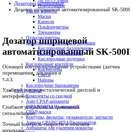
До 10-15 л/мин
Дозаторы шприцевые
Портативные
Дозатор шприцевой автоматизированный SK-500I
Маски, канюли
Маски
Канюли
Пикфлоуметры
Тренажеры
Пульсоксиметры
Дозатор шприцевой
Кислородные баллоны и подушки
Кислородные баллончики
автоматизированный SK-500I
Баллоны для заправки
Кислородные подушки
Кислородные коктейли
Оснащен контролирующими устройствами (датчик
Коктейлеры
перемещения, давления и
Смеси
т.д
Наборы
Кислородные барокамеры
Удобный жидкористаллический дисплей и
CPAP | BIPAP
интерфейс;
Комплекты со скидкой
Auto CPAP-аппараты
Снабжен устройством тревожной
BIPAP(БИПАП)-аппараты
CPAP-маски
сигнализац
Контуры, фильтры, увлажнители, запчасти
Аренда CPAP(СИПАП)-аппаратов
Точный контроль скорости и объемом
Аппараты для удаления мокроты
инъекции;