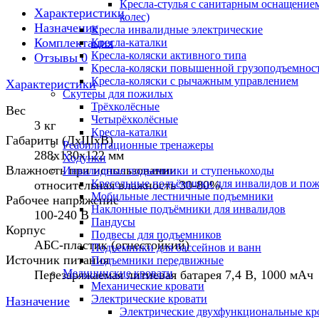
Кресла-стулья с санитарным оснащением
Характеристики
колес)
Назначение
Кресла инвалидные электрические
Комплектация
Кресла-каталки
Кресла-коляски активного типа
Отзывы
0
Кресла-коляски повышенной грузоподъемнос
Кресла-коляски с рычажным управлением
Характеристики
Скутеры для пожилых
Трёхколёсные
Вес
Четырёхколёсные
3 кг
Кресла-каталки
Габариты (ДхШхВ)
Реабилитационные тренажеры
288х130х122 мм
Ходунки
Влажность при использовании
Инвалидные подъемники и ступенькоходы
Кресельные подъёмники для инвалидов и по
относительная влажность 30-80%.
Мобильные лестничные подъемники
Рабочее напряжение
Наклонные подъёмники для инвалидов
100-240 В
Пандусы
Корпус
Подвесы для подъемников
АБС-пластик (огнестойкий)
Подъемники для бассейнов и ванн
Источник питания
Подъемники передвижные
Медицинские кровати
Перезаряжаемая литиевая батарея 7,4 В, 1000 мАч
Механические кровати
Электрические кровати
Назначение
Электрические двухфункциональные кр